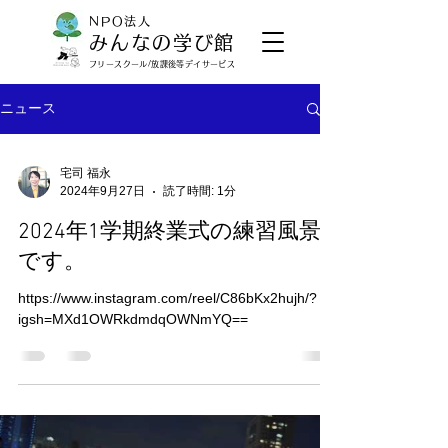
NPO法人
みんなの学び館
​フリースクール/放課後等デイサービス
ニュース
宅司 福永
2024年9月27日
読了時間: 1分
2024年1学期終業式の練習風景
です。
https://www.instagram.com/reel/C86bKx2hujh/?
igsh=MXd1OWRkdmdqOWNmYQ==