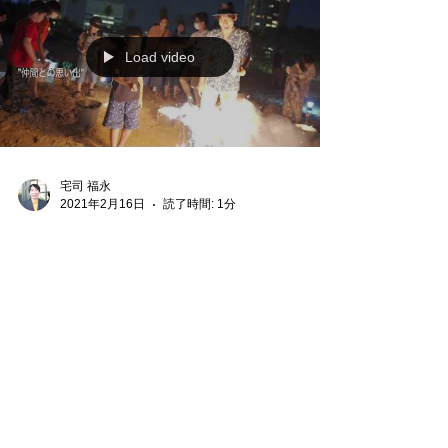
Load video
宅司 福永
2021年2月16日
読了時間: 1分
学び館の新ホームページ＆PV完
成
NPO法人みんなの学び館の新しいホームページが
公開されました。 また、プロモーションビデオも
できましたので、是非ご覧ください。 学び館の魅
力が伝われば幸いです。