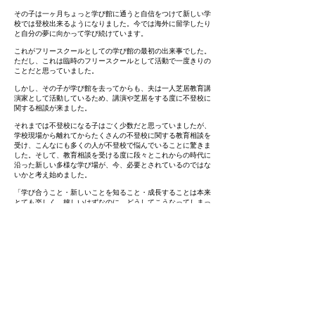
その子は一ヶ月ちょっと学び館に通うと自信をつけて新しい学
校では登校出来るようになりました。今では海外に留学したり
と自分の夢に向かって学び続けています。
これがフリースクールとしての学び館の最初の出来事でした。
ただし、これは臨時のフリースクールとして活動で一度きりの
ことだと思っていました。
しかし、その子が学び館を去ってからも、夫は一人芝居教育講
演家として活動しているため、講演や芝居をする度に不登校に
関する相談が来ました。
それまでは不登校になる子はごく少数だと思っていましたが、
学校現場から離れてからたくさんの不登校に関する教育相談を
受け、こんなにも多くの人が不登校で悩んでいることに驚きま
した。そして、教育相談を受ける度に段々とこれからの時代に
沿った新しい多様な学び場が、今、必要とされているのではな
いかと考え始めました。
「学び合うこと・新しいことを知ること・成長することは本来
とても楽しく、嬉しいはずなのに、どうしてこうなってしまっ
たのだろうか？」
「1人1人の子どもの個性を伸ばすような教育ができれば、子
どもたちは笑顔になり、そして、その親御さんも笑顔で毎日を
過ごせるようになるのではないか？」
そう思い始めてからは居ても立っても居られなくなりました。
やらなくて後悔するよりまずは行動しながら考える性格の私は
58歳のとき一念発起し、N P O法人としてフリースクールを設
立ことを決断しました。
人生100年時代と言われ始め、老若男女問わず0歳から100歳