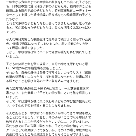
一年生から六年生までの全学年の担任をして出会った子どもた
ち、日本語教室に通う帰国子女の子どもたち、福岡市のこども
病院にある院内学級の子どもたち、特別支援教育コーディネー
ターとして支援した通常学級の困り感をもつ発達障害の子ども
たちなど…。
これまで多様な子どもたちと出会ってきましたが振り返ってみ
ると、私が出会った子どもたちは、みんな明るく元気いっぱい
でした。
そんな毎日充実した教師生活で定年まで続けよう思っていた矢
先、46歳で病気になってしまいました。幸い治療のかいがあ
って現場に復帰できました。
しかし、学校現場は常にハードで過労が重なり再び倒れてしま
いました。
子どもの笑顔と命を守る以前に、自分の命さえ守れないと思
い、52歳の時に早期退職を決断しました。
それから、自分の身体は自分で守ろうと、カキラリスト（健康
体操の指導者）になったり、びわ灸師になったり、健康に関す
る様々なことを学び自分の生活に取り込んできました。
夫も22年間の教師生活を経て先に独立し、一人芝居教育講演
家となり、また兼業で「子どもの学び館」という塾を経営して
いました。
そして、私は退職を機に夫に代わり子どもの学び館の館長とな
り、小学生の学習を指導することになりました。
そんなあるとき、学び館に不登校の子がやってきて学習を教え
ることになりました。すると、その子が「ここでなら毎日きて
勉強できる！ここが学校だったらいいのに…」と言いました。
私たちはその子の言葉に動かされ、子どもの学び館をフリース
クールとして出席扱いにできないか、その子の通う学校の校長
先生に尋ねたところ出席認定をしてもらうことができました。