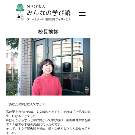
NPO法人
みんなの学び館
​フリースクール/放課後等デイサービス
校長挨拶
『あなたの夢はなんですか？』
私が夢を持ったのは、１２歳のときです。それは「小学校の先
生」になることでした。
私はそこからずっと夢に向かって学び続け、福岡教育大学を経
て２２歳で小学校の先生になったのです。
そして、３０年間教師を務め、様々な子どもたちと出会ってき
ました。