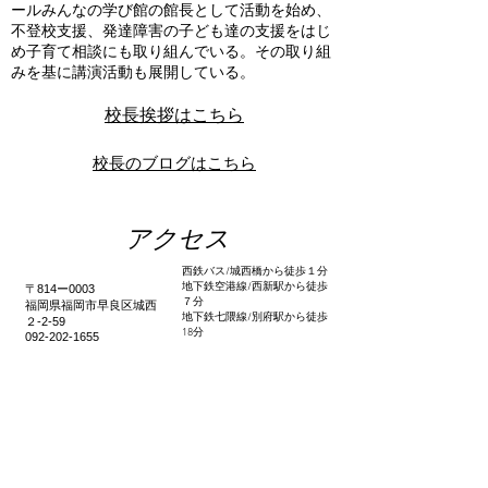
ールみんなの学び館の館長として活動を始め、
不登校支援、発達障害の子ども達の支援をはじ
め子育て相談にも取り組んでいる。その取り組
みを基に講演活動も展開している。
校長挨拶はこちら
校長のブログはこちら
アクセス
西鉄バス/城西橋から徒歩１分
地下鉄空港線/西新駅から徒歩
〒814ー0003
７分
福岡県福岡市早良区城西
地下鉄七隈線/別府駅から徒歩
２-2-59
18分
​092-202-1655