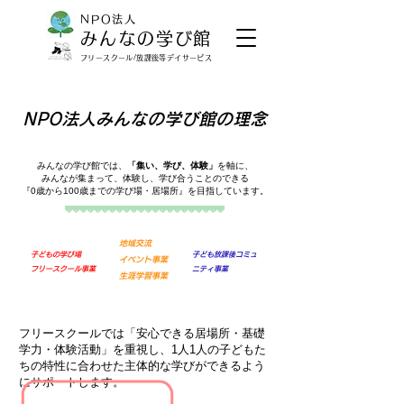
NPO法人
みんなの学び館
​フリースクール/放課後等デイサービス
NPO法人みんなの学び館の理念
みんなの学び館では、
「集い、学び、体験」
を軸に、
みんなが集まって、体験し、学び合うことのできる
『0歳から100歳までの学び場・居場所』を目指しています。
地域交流
子どもの学び場
子ども放課後コミュ
イベント事業
フリースクール事業
ニティ
事業
​生涯学習事業
フリースクールでは「安心できる居場所・基礎
学力・体験活動」を重視し、1人1人の子どもた
ちの特性に合わせた主体的な学びができるよう
にサポートします。